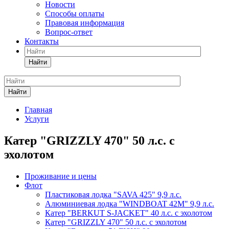
Новости
Способы оплаты
Правовая информация
Вопрос-ответ
Контакты
Найти
Найти
Главная
Услуги
Катер "GRIZZLY 470" 50 л.с. с
эхолотом
Проживание и цены
Флот
Пластиковая лодка "SAVA 425" 9,9 л.с.
Алюминиевая лодка "WINDBOAT 42М" 9,9 л.с.
Катер "BERKUT S-JACKET" 40 л.с. с эхолотом
Катер "GRIZZLY 470" 50 л.с. с эхолотом